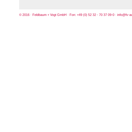
© 2016 · Feldbaum + Vogt GmbH · Fon:
+49 (0) 52 32 - 70 37 09-0 ·
info@fv-a